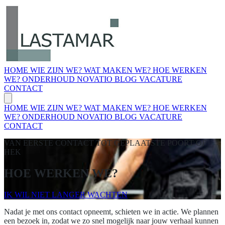
HOME
WIE ZIJN WE?
WAT MAKEN WE?
HOE WERKEN
WE?
ONDERHOUD NOVATIO
BLOG
VACATURE
CONTACT
HOME
WIE ZIJN WE?
WAT MAKEN WE?
HOE WERKEN
WE?
ONDERHOUD NOVATIO
BLOG
VACATURE
CONTACT
VAN EERSTE CONTACT TOT GEPLAATSTE POORT OF
HEK
HOE WERKEN WE?
IK WIL NIET LANGER WACHTEN
Nadat je met ons contact opneemt, schieten we in actie. We plannen
een bezoek in, zodat we zo snel mogelijk naar jouw verhaal kunnen