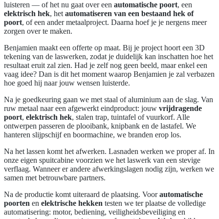
luisteren — of het nu gaat over een
automatische poort
, een
elektrisch hek
, het
automatiseren van een bestaand hek of
poort
, of een ander metaalproject. Daarna hoef je je nergens meer
zorgen over te maken.
Benjamien maakt een offerte op maat. Bij je project hoort een 3D
tekening van de laswerken, zodat je duidelijk kan inschatten hoe het
resultaat eruit zal zien. Had je zelf nog geen beeld, maar enkel een
vaag idee? Dan is dit het moment waarop Benjamien je zal verbazen
hoe goed hij naar jouw wensen luisterde.
Na je goedkeuring gaan we met staal of aluminium aan de slag. Van
ruw metaal naar een afgewerkt eindproduct: jouw
vrijdragende
poort
,
elektrisch hek
, stalen trap, tuintafel of vuurkorf. Alle
ontwerpen passeren de plooibank, knipbank en de lastafel. We
hanteren slijpschijf en boormachine, we branden erop los.
Na het lassen komt het afwerken. Lasnaden werken we proper af. In
onze eigen spuitcabine voorzien we het laswerk van een stevige
verflaag. Wanneer er andere afwerkingslagen nodig zijn, werken we
samen met betrouwbare partners.
Na de productie komt uiteraard de plaatsing. Voor
automatische
poorten
en
elektrische hekken
testen we ter plaatse de volledige
automatisering: motor, bediening, veiligheidsbeveiliging en