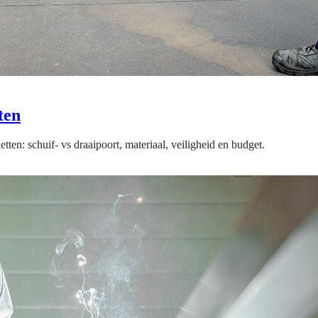
ten
ten: schuif- vs draaipoort, materiaal, veiligheid en budget.